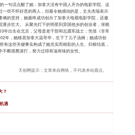
友的一句话点醒了她：加拿大没有中国人开办的电影学院。这
过一些不怀好意的商人，但最令她感动的是，丈夫杰瑞表示
妻俩的坚持，她最终成功创办了加拿大电视电影学院，还邀
院逐步壮大。 从聚光灯下的明星到异国他乡的创业者，张晓
63年出生在北京，父母是老干部和志愿军战士；凭借《非常
002年，她移居加拿大温哥华，生下了儿子汤姆；她成功创
。所有这些关键事实构成了她充实而精彩的人生。归根结底，
中不断摸爬滚打，努力过得有滋有味的女性。
天创网提示：文章来自网络，不代表本站观点。
大？
资机遇