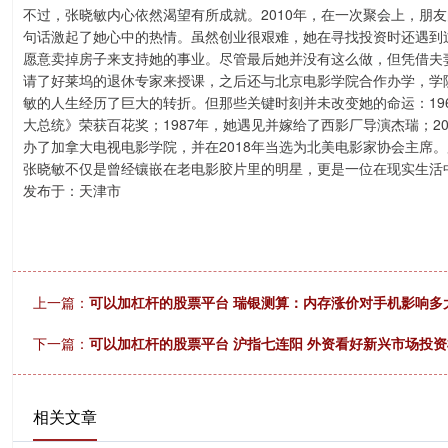
不过，张晓敏内心依然渴望有所成就。2010年，在一次聚会上，朋
句话激起了她心中的热情。虽然创业很艰难，她在寻找投资时还遇到
愿意卖掉房子来支持她的事业。尽管最后她并没有这么做，但凭借夫
请了好莱坞的退休专家来授课，之后还与北京电影学院合作办学，学
敏的人生经历了巨大的转折。但那些关键时刻并未改变她的命运：19
大总统》荣获百花奖；1987年，她遇见并嫁给了西影厂导演杰瑞；2
办了加拿大电视电影学院，并在2018年当选为北美电影家协会主席
张晓敏不仅是曾经镶嵌在老电影胶片里的明星，更是一位在现实生活
发布于：天津市
上一篇：
可以加杠杆的股票平台 瑞银测算：内存涨价对手机影响多
下一篇：
可以加杠杆的股票平台 沪指七连阳 外资看好新兴市场投
相关文章