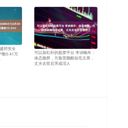
 盛邦安全
可以加杠杆的股票平台 李讷晚年：
户数0.41万
体态微胖，方脸宽额酷似毛主席，
%
丈夫去世后哭成泪人